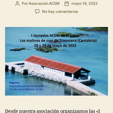
Por
Asociación ACEM
mayo 16, 2022
Autor
Fecha
de
de
en
No hay comentarios
la
la
I
entrada
entrada
Jornadas
ACEM
de
estudio
–
28
y
29
mayo
Cantabria
Desde nuestra asociación organizamos las «I