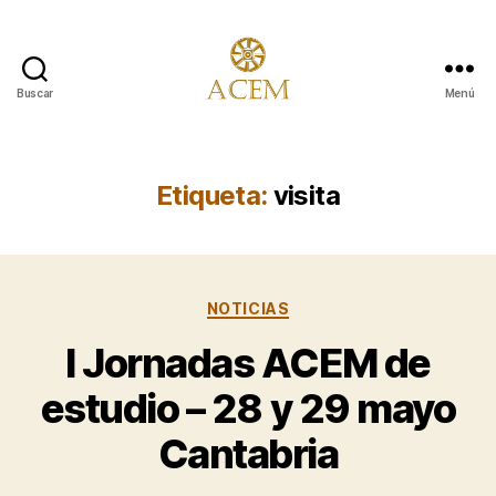
Buscar
Menú
Asociación
para
la
Conservación
Etiqueta:
visita
y
Estudio
de
los
Categorías
Molinos
NOTICIAS
I Jornadas ACEM de
estudio – 28 y 29 mayo
Cantabria