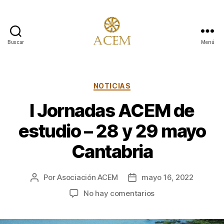
Buscar
Menú
Asociación
para
la
Conservación
Categorías
NOTICIAS
y
I Jornadas ACEM de
Estudio
de
estudio – 28 y 29 mayo
los
Molinos
Cantabria
Por
Asociación ACEM
mayo 16, 2022
Autor
Fecha
de
de
en
No hay comentarios
la
la
I
entrada
entrada
Jornadas