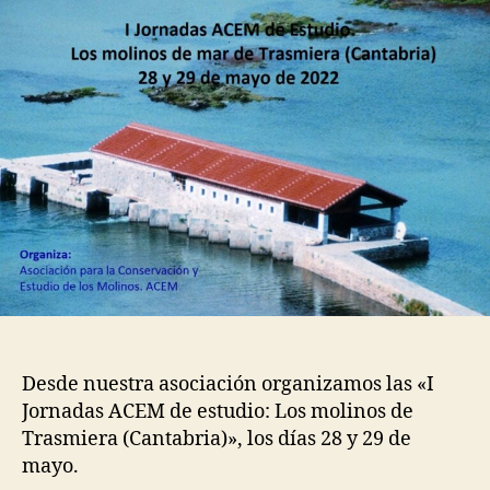
ACEM
de
estudio
–
28
y
29
mayo
Cantabria
Desde nuestra asociación organizamos las «I
Jornadas ACEM de estudio: Los molinos de
Trasmiera (Cantabria)», los días 28 y 29 de
mayo.