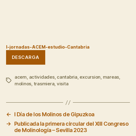
I-jornadas-ACEM-estudio-Cantabria
DESCARGA
acem
,
actividades
,
cantabria
,
excursion
,
mareas
,
Etiquetas
molinos
,
trasmiera
,
visita
←
I Día de los Molinos de Gipuzkoa
→
Publicada la primera circular del XIII Congreso
de Molinología – Sevilla 2023