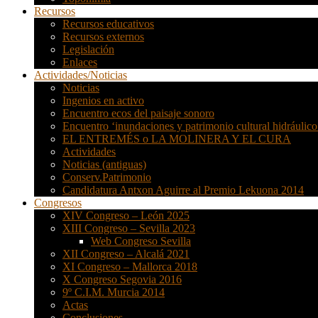
Recursos
Recursos educativos
Recursos externos
Legislación
Enlaces
Actividades/Noticias
Noticias
Ingenios en activo
Encuentro ecos del paisaje sonoro
Encuentro ‘inundaciones y patrimonio cultural hidráulico
EL ENTREMÉS o LA MOLINERA Y EL CURA
Actividades
Noticias (antiguas)
Conserv.Patrimonio
Candidatura Antxon Aguirre al Premio Lekuona 2014
Congresos
XIV Congreso – León 2025
XIII Congreso – Sevilla 2023
Web Congreso Sevilla
XII Congreso – Alcalá 2021
XI Congreso – Mallorca 2018
X Congreso Segovia 2016
9º C.I.M. Murcia 2014
Actas
Conclusiones