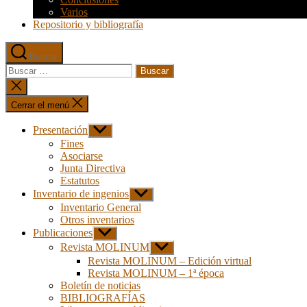
Varios
Repositorio y bibliografía
Buscar
Buscar:
Cerrar
la
búsqueda
Cerrar el menú
Presentación
Mostrar
el
Fines
submenú
Asociarse
Junta Directiva
Estatutos
Inventario de ingenios
Mostrar
el
Inventario General
submenú
Otros inventarios
Publicaciones
Mostrar
el
Revista MOLINUM
Mostrar
submenú
el
Revista MOLINUM – Edición virtual
submenú
Revista MOLINUM – 1ª época
Boletín de noticias
BIBLIOGRAFÍAS