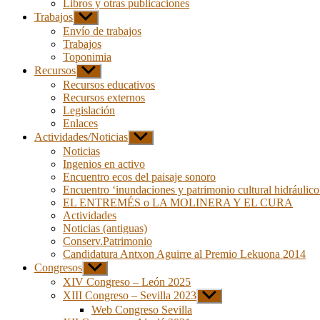
Libros y otras publicaciones
Trabajos
Mostrar
el
Envío de trabajos
submenú
Trabajos
Toponimia
Recursos
Mostrar
el
Recursos educativos
submenú
Recursos externos
Legislación
Enlaces
Actividades/Noticias
Mostrar
el
Noticias
submenú
Ingenios en activo
Encuentro ecos del paisaje sonoro
Encuentro ‘inundaciones y patrimonio cultural hidráulico
EL ENTREMÉS o LA MOLINERA Y EL CURA
Actividades
Noticias (antiguas)
Conserv.Patrimonio
Candidatura Antxon Aguirre al Premio Lekuona 2014
Congresos
Mostrar
el
XIV Congreso – León 2025
submenú
XIII Congreso – Sevilla 2023
Mostrar
el
Web Congreso Sevilla
submenú