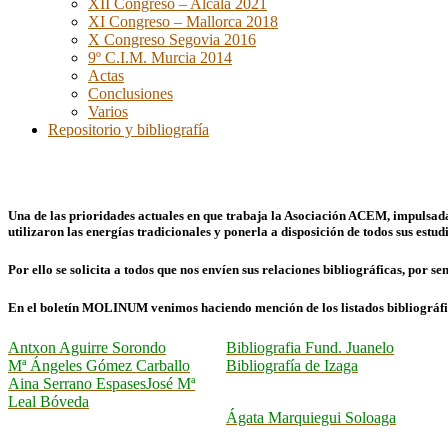
XII Congreso – Alcalá 2021
XI Congreso – Mallorca 2018
X Congreso Segovia 2016
9º C.I.M. Murcia 2014
Actas
Conclusiones
Varios
Repositorio y bibliografía
Una de las prioridades actuales en que trabaja la Asociación ACEM, impulsada
utilizaron las energías tradicionales y ponerla a disposición de todos sus estud
Por ello se solicita a todos que nos envíen sus relaciones bibliográficas, por s
En el boletín MOLINUM venimos haciendo mención de los listados bibliográfic
Antxon Aguirre Sorondo
Bibliografia Fund. Juanelo
Mª Ángeles Gómez Carballo
Bibliografía de Izaga
Aina Serrano Espases
José Mª
Leal Bóveda
Ágata Marquiegui Soloaga