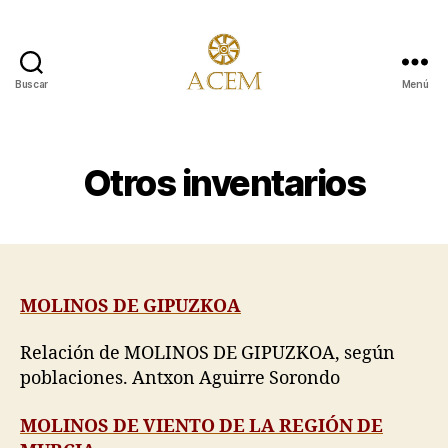
Buscar
Menú
Asociación
para
la
Conservación
Otros inventarios
y
Estudio
de
los
Molinos
MOLINOS DE GIPUZKOA
Relación de MOLINOS DE GIPUZKOA, según
poblaciones. Antxon Aguirre Sorondo
MOLINOS DE VIENTO DE LA REGIÓN DE