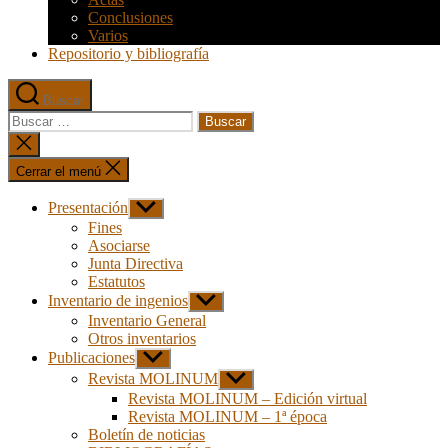
Conclusiones
Varios
Repositorio y bibliografía
Buscar
Buscar:
Cerrar
la
búsqueda
Cerrar el menú
Presentación
Mostrar
el
Fines
submenú
Asociarse
Junta Directiva
Estatutos
Inventario de ingenios
Mostrar
el
Inventario General
submenú
Otros inventarios
Publicaciones
Mostrar
el
Revista MOLINUM
Mostrar
submenú
el
Revista MOLINUM – Edición virtual
submenú
Revista MOLINUM – 1ª época
Boletín de noticias