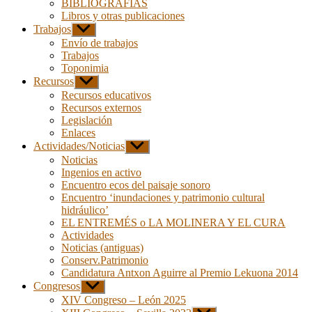
BIBLIOGRAFÍAS
Libros y otras publicaciones
Trabajos
Mostrar
el
Envío de trabajos
submenú
Trabajos
Toponimia
Recursos
Mostrar
el
Recursos educativos
submenú
Recursos externos
Legislación
Enlaces
Actividades/Noticias
Mostrar
el
Noticias
submenú
Ingenios en activo
Encuentro ecos del paisaje sonoro
Encuentro ‘inundaciones y patrimonio cultural
hidráulico’
EL ENTREMÉS o LA MOLINERA Y EL CURA
Actividades
Noticias (antiguas)
Conserv.Patrimonio
Candidatura Antxon Aguirre al Premio Lekuona 2014
Congresos
Mostrar
el
XIV Congreso – León 2025
submenú