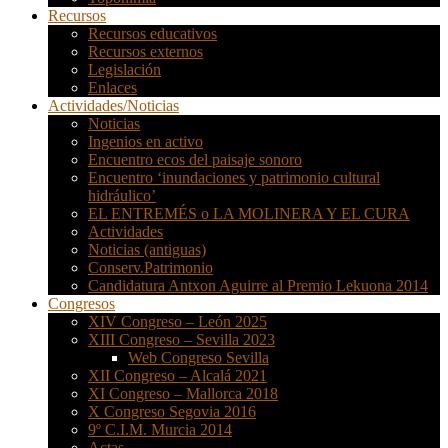
Recursos
Recursos educativos
Recursos externos
Legislación
Enlaces
Actividades/Noticias
Noticias
Ingenios en activo
Encuentro ecos del paisaje sonoro
Encuentro ‘inundaciones y patrimonio cultural
hidráulico’
EL ENTREMÉS o LA MOLINERA Y EL CURA
Actividades
Noticias (antiguas)
Conserv.Patrimonio
Candidatura Antxon Aguirre al Premio Lekuona 2014
Congresos
XIV Congreso – León 2025
XIII Congreso – Sevilla 2023
Web Congreso Sevilla
XII Congreso – Alcalá 2021
XI Congreso – Mallorca 2018
X Congreso Segovia 2016
9º C.I.M. Murcia 2014
Actas