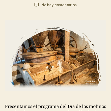
de
de
en
No hay comentarios
la
la
Día
entrada
entrada
de
los
molinos
en
Gipuzkoa
2025
Presentamos el programa del Día de los molinos