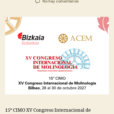
en
No hay comentarios
la
la
Circular
entrada
entrada
0
–
XV
CIMO
Bilbao
2027
15º CIMO XV Congreso Internacional de