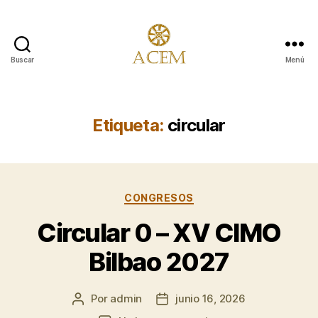
Buscar
Menú
Asociación
para
la
Conservación
Etiqueta:
circular
y
Estudio
de
los
Categorías
Molinos
CONGRESOS
Circular 0 – XV CIMO
Bilbao 2027
Por
admin
junio 16, 2026
Autor
Fecha
de
de