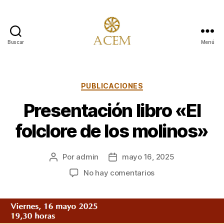
Buscar
Menú
Asociación
para
la
Conservación
Categorías
PUBLICACIONES
y
Presentación libro «El
Estudio
de
folclore de los molinos»
los
Molinos
Por
admin
mayo 16, 2025
Autor
Fecha
de
de
en
No hay comentarios
la
la
Presentación
entrada
entrada
libro
«El
folclore