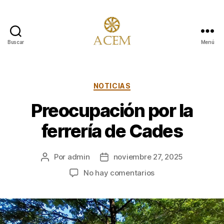
Buscar
Menú
Asociación
para
la
Conservación
Categorías
NOTICIAS
y
Preocupación por la
Estudio
de
ferrería de Cades
los
Molinos
Por
admin
noviembre 27, 2025
Autor
Fecha
de
de
en
No hay comentarios
la
la
Preocupación
entrada
entrada
por
la
ferrería