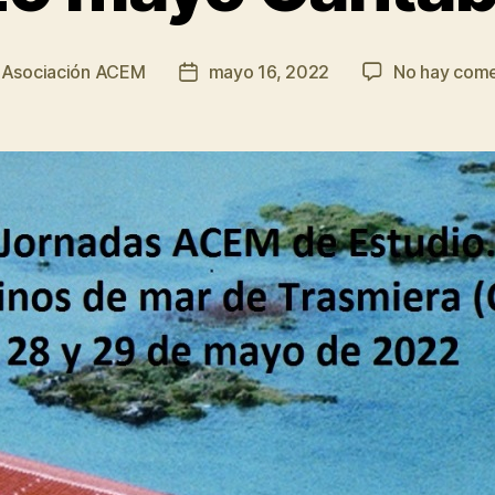
ión
r
Asociación ACEM
mayo 16, 2022
No hay come
Fecha
de
la
da
entrada