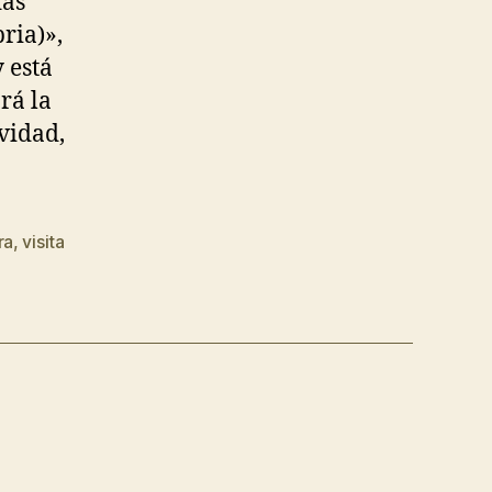
das
ria)»,
y está
rá la
ividad,
ra
,
visita