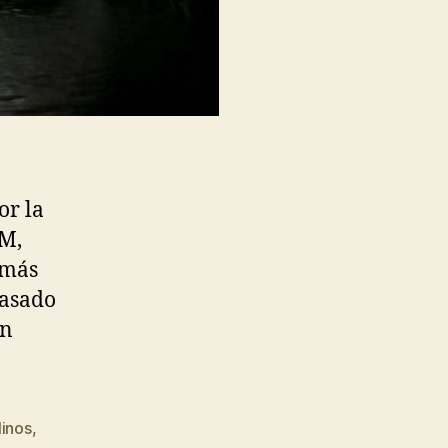
or la
EM,
emás
pasado
an
inos
,