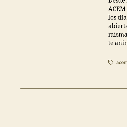
Desde 
ACEM d
los dí
abiert
misma.
te ani
ace
Etiqueta