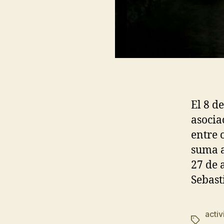
El 8 d
asocia
entre 
suma a
27 de 
Sebast
acti
Etiqueta