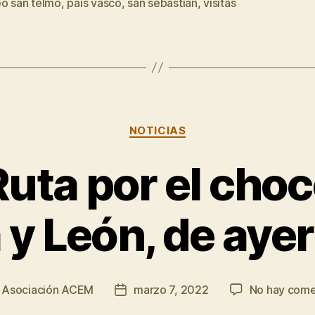
o san telmo
,
pais vasco
,
san sebastian
,
visitas
Categorías
NOTICIAS
Ruta por el choc
a y León, de ayer
r
Asociación ACEM
marzo 7, 2022
No hay come
Fecha
de