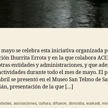
e mayo se celebra esta iniciativa organizada p
ción Ihurrita Errota y en la que colabora AC
otras entidades y administraciones, y que ad
ctividades durante todo el mes de mayo. El 
abril se presentó en el Museo San Telmo de S
ián, presentación de la que […]
vidades
,
asociaciones
,
cultura
,
difusion
,
donostia
,
euskadi
,
mol
s