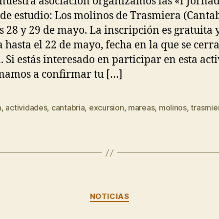
nuestra asociación organizamos las «I Jorna
e estudio: Los molinos de Trasmiera (Cantab
as 28 y 29 de mayo. La inscripción es gratuita 
a hasta el 22 de mayo, fecha en la que se cerra
 Si estás interesado en participar en esta act
mamos a confirmar tu […]
m
,
actividades
,
cantabria
,
excursion
,
mareas
,
molinos
,
trasmie
s
Categorías
NOTICIAS