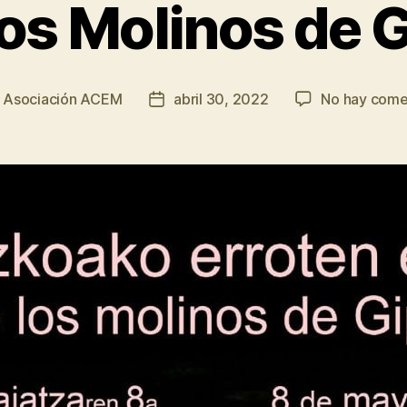
 los Molinos de
r
Asociación ACEM
abril 30, 2022
No hay come
Fecha
de
la
da
entrada