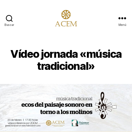
Buscar
Menú
Asociación
para
la
Conservación
Vídeo jornada «música
y
Estudio
tradicional»
de
los
Molinos